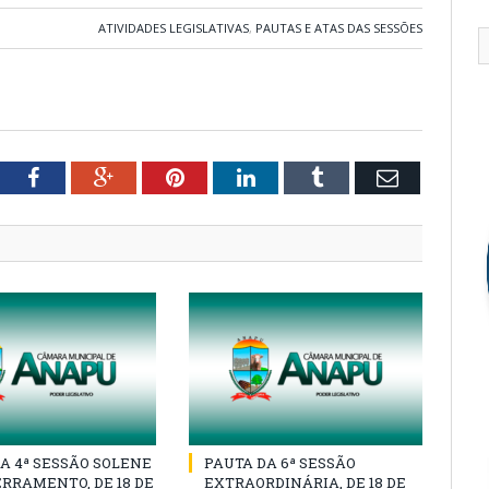
ATIVIDADES LEGISLATIVAS
,
PAUTAS E ATAS DAS SESSÕES
tter
Facebook
Google+
Pinterest
LinkedIn
Tumblr
Email
A 4ª SESSÃO SOLENE
PAUTA DA 6ª SESSÃO
RRAMENTO, DE 18 DE
EXTRAORDINÁRIA, DE 18 DE