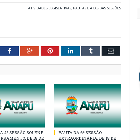
ATIVIDADES LEGISLATIVAS
,
PAUTAS E ATAS DAS SESSÕES
tter
Facebook
Google+
Pinterest
LinkedIn
Tumblr
Email
A 4ª SESSÃO SOLENE
PAUTA DA 6ª SESSÃO
RRAMENTO, DE 18 DE
EXTRAORDINÁRIA, DE 18 DE