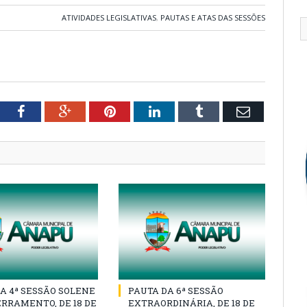
ATIVIDADES LEGISLATIVAS
,
PAUTAS E ATAS DAS SESSÕES
tter
Facebook
Google+
Pinterest
LinkedIn
Tumblr
Email
A 4ª SESSÃO SOLENE
PAUTA DA 6ª SESSÃO
RRAMENTO, DE 18 DE
EXTRAORDINÁRIA, DE 18 DE