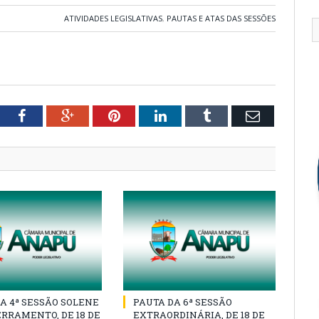
ATIVIDADES LEGISLATIVAS
,
PAUTAS E ATAS DAS SESSÕES
tter
Facebook
Google+
Pinterest
LinkedIn
Tumblr
Email
A 4ª SESSÃO SOLENE
PAUTA DA 6ª SESSÃO
RRAMENTO, DE 18 DE
EXTRAORDINÁRIA, DE 18 DE