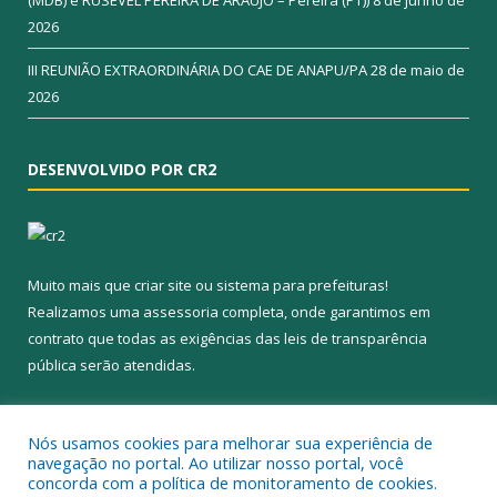
(MDB) e RUSEVEL PEREIRA DE ARAÚJO – Pereira (PT))
8 de junho de
2026
III REUNIÃO EXTRAORDINÁRIA DO CAE DE ANAPU/PA
28 de maio de
2026
DESENVOLVIDO POR CR2
Muito mais que
criar site
ou
sistema para prefeituras
!
Realizamos uma
assessoria
completa, onde garantimos em
contrato que todas as exigências das
leis de transparência
pública
serão atendidas.
Conheça o
PNTP
e o
Radar da Transparência Pública
Nós usamos cookies para melhorar sua experiência de
navegação no portal. Ao utilizar nosso portal, você
concorda com a política de monitoramento de cookies.