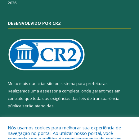
2026
DESENVOLVIDO POR CR2
Muito mais que
criar site
ou
sistema para prefeituras
!
Realizamos uma
assessoria
completa, onde garantimos em
contrato que todas as exigências das
leis de transparência
pública
serão atendidas.
Conheça o
PNTP
e o
Radar da Transparência Pública
Nós usamos cookies para melhorar sua experiência de
navegação no portal. Ao utilizar nosso portal, você
concorda com a política de monitoramento de cookies.