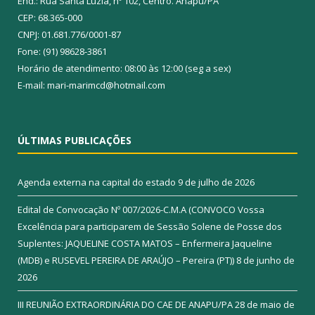
End.: Rua Santa Luzia, nº 102, Centro. Anapu/PA
CEP: 68.365-000
CNPJ: 01.681.776/0001-87
Fone: (91) 98628-3861
Horário de atendimento: 08:00 às 12:00 (seg a sex)
E-mail: mari-marimcd@hotmail.com
ÚLTIMAS PUBLICAÇÕES
Agenda externa na capital do estado
9 de julho de 2026
Edital de Convocação Nº 007/2026-C.M.A (CONVOCO Vossa
Excelência para participarem de Sessão Solene de Posse dos
Suplentes: JAQUELINE COSTA MATOS – Enfermeira Jaqueline
(MDB) e RUSEVEL PEREIRA DE ARAÚJO – Pereira (PT))
8 de junho de
2026
III REUNIÃO EXTRAORDINÁRIA DO CAE DE ANAPU/PA
28 de maio de