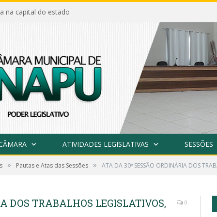
a na capital do estado
 CÂMARA
ATIVIDADES LEGISLATIVAS
SESSÕES
»
»
s
Pautas e Atas das Sessões
ATA DA 30ª SESSÃO ORDINÁRIA DOS TRAB
IA DOS TRABALHOS LEGISLATIVOS,
0