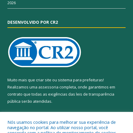
2026
DESENVOLVIDO POR CR2
Muito mais que
criar site
ou
sistema para prefeituras
!
Realizamos uma
assessoria
completa, onde garantimos em
contrato que todas as exigências das
leis de transparência
pública
serão atendidas.
Conheça o
PNTP
e o
Radar da Transparência Pública
Nós usamos cookies para melhorar sua experiência de
navegação no portal. Ao utilizar nosso portal, você
concorda com a política de monitoramento de cookies.