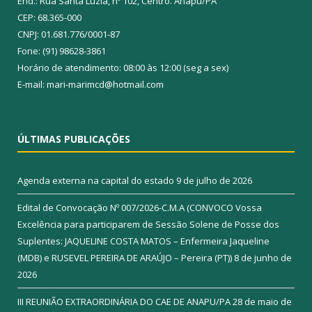
End.: Rua Santa Luzia, nº 102, Centro. Anapu/PA
CEP: 68.365-000
CNPJ: 01.681.776/0001-87
Fone: (91) 98628-3861
Horário de atendimento: 08:00 às 12:00 (seg a sex)
E-mail: mari-marimcd@hotmail.com
ÚLTIMAS PUBLICAÇÕES
Agenda externa na capital do estado
9 de julho de 2026
Edital de Convocação Nº 007/2026-C.M.A (CONVOCO Vossa
Excelência para participarem de Sessão Solene de Posse dos
Suplentes: JAQUELINE COSTA MATOS – Enfermeira Jaqueline
(MDB) e RUSEVEL PEREIRA DE ARAÚJO – Pereira (PT))
8 de junho de
2026
III REUNIÃO EXTRAORDINÁRIA DO CAE DE ANAPU/PA
28 de maio de