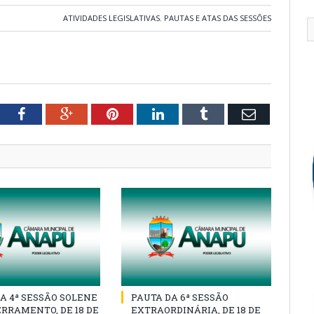
ATIVIDADES LEGISLATIVAS
,
PAUTAS E ATAS DAS SESSÕES
tter
Facebook
Google+
Pinterest
LinkedIn
Tumblr
Email
A 4ª SESSÃO SOLENE
PAUTA DA 6ª SESSÃO
RRAMENTO, DE 18 DE
EXTRAORDINÁRIA, DE 18 DE