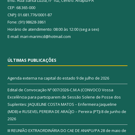
End.: Rua Santa Luzia, nº 102, Centro. Anapu/PA
CEP: 68.365-000
CNPJ: 01.681.776/0001-87
Fone: (91) 98628-3861
Horário de atendimento: 08:00 às 12:00 (seg a sex)
E-mail: mari-marimcd@hotmail.com
ÚLTIMAS PUBLICAÇÕES
Agenda externa na capital do estado
9 de julho de 2026
Edital de Convocação Nº 007/2026-C.M.A (CONVOCO Vossa
Excelência para participarem de Sessão Solene de Posse dos
Suplentes: JAQUELINE COSTA MATOS – Enfermeira Jaqueline
(MDB) e RUSEVEL PEREIRA DE ARAÚJO – Pereira (PT))
8 de junho de
2026
III REUNIÃO EXTRAORDINÁRIA DO CAE DE ANAPU/PA
28 de maio de