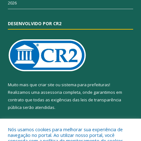
2026
DESENVOLVIDO POR CR2
Muito mais que
criar site
ou
sistema para prefeituras
!
Realizamos uma
assessoria
completa, onde garantimos em
contrato que todas as exigências das
leis de transparência
pública
serão atendidas.
Conheça o
PNTP
e o
Radar da Transparência Pública
Nós usamos cookies para melhorar sua experiência de
navegação no portal. Ao utilizar nosso portal, você
concorda com a política de monitoramento de cookies.