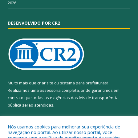
2026
DESENVOLVIDO POR CR2
Muito mais que
criar site
ou
sistema para prefeituras
!
Realizamos uma
assessoria
completa, onde garantimos em
contrato que todas as exigências das
leis de transparência
pública
serão atendidas.
Conheça o
PNTP
e o
Radar da Transparência Pública
Nós usamos cookies para melhorar sua experiência de
navegação no portal. Ao utilizar nosso portal, você
concorda com a política de monitoramento de cookies.