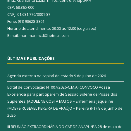
End.: Rua Santa Luzia, nº 102, Centro. Anapu/PA
CEP: 68.365-000
CNPJ: 01.681.776/0001-87
Fone: (91) 98628-3861
Horário de atendimento: 08:00 às 12:00 (seg a sex)
E-mail: mari-marimcd@hotmail.com
ÚLTIMAS PUBLICAÇÕES
Agenda externa na capital do estado
9 de julho de 2026
Edital de Convocação Nº 007/2026-C.M.A (CONVOCO Vossa
Excelência para participarem de Sessão Solene de Posse dos
Suplentes: JAQUELINE COSTA MATOS – Enfermeira Jaqueline
(MDB) e RUSEVEL PEREIRA DE ARAÚJO – Pereira (PT))
8 de junho de
2026
III REUNIÃO EXTRAORDINÁRIA DO CAE DE ANAPU/PA
28 de maio de