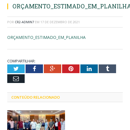
ORÇAMENTO_ESTIMADO_EM_PLANILH
POR
CR2-ADMIN7
EM
17 DE DEZEMBRO DE 2021
ORÇAMENTO_ESTIMADO_EM_PLANILHA
COMPARTILHAR:
Twitter
Facebook
Google+
Pinterest
LinkedIn
Tumblr
Email
CONTEÚDO RELACIONADO