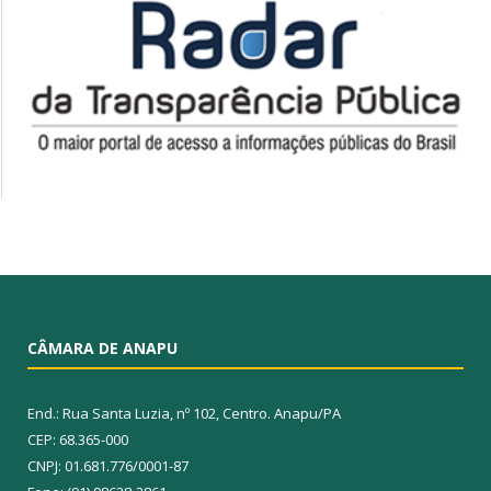
CÂMARA DE ANAPU
End.: Rua Santa Luzia, nº 102, Centro. Anapu/PA
CEP: 68.365-000
CNPJ: 01.681.776/0001-87