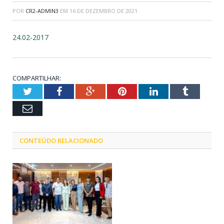
POR
CR2-ADMIN3
EM
16 DE DEZEMBRO DE 2021
24.02-2017
COMPARTILHAR:
Twitter
Facebook
Google+
Pinterest
LinkedIn
Tumblr
Email
CONTEÚDO RELACIONADO