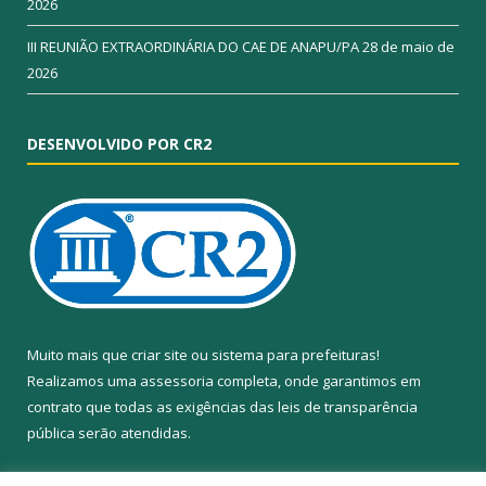
2026
III REUNIÃO EXTRAORDINÁRIA DO CAE DE ANAPU/PA
28 de maio de
2026
DESENVOLVIDO POR CR2
Muito mais que
criar site
ou
sistema para prefeituras
!
Realizamos uma
assessoria
completa, onde garantimos em
contrato que todas as exigências das
leis de transparência
pública
serão atendidas.
Conheça o
PNTP
e o
Radar da Transparência Pública