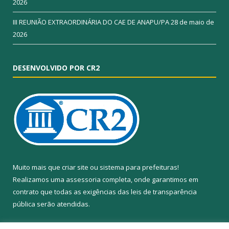
2026
III REUNIÃO EXTRAORDINÁRIA DO CAE DE ANAPU/PA
28 de maio de
2026
DESENVOLVIDO POR CR2
Muito mais que
criar site
ou
sistema para prefeituras
!
Realizamos uma
assessoria
completa, onde garantimos em
contrato que todas as exigências das
leis de transparência
pública
serão atendidas.
Conheça o
PNTP
e o
Radar da Transparência Pública