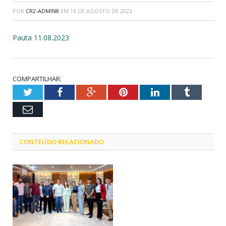
POR
CR2-ADMIN8
EM
16 DE AGOSTO DE 2023
Pauta 11.08.2023
COMPARTILHAR:
Twitter
Facebook
Google+
Pinterest
LinkedIn
Tumblr
Email
CONTEÚDO RELACIONADO