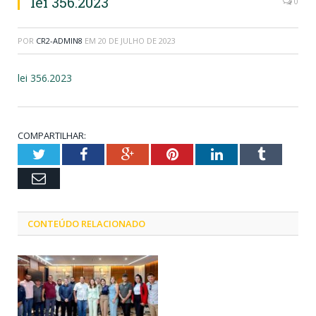
lei 356.2023
0
POR
CR2-ADMIN8
EM
20 DE JULHO DE 2023
lei 356.2023
COMPARTILHAR:
Twitter
Facebook
Google+
Pinterest
LinkedIn
Tumblr
Email
CONTEÚDO RELACIONADO