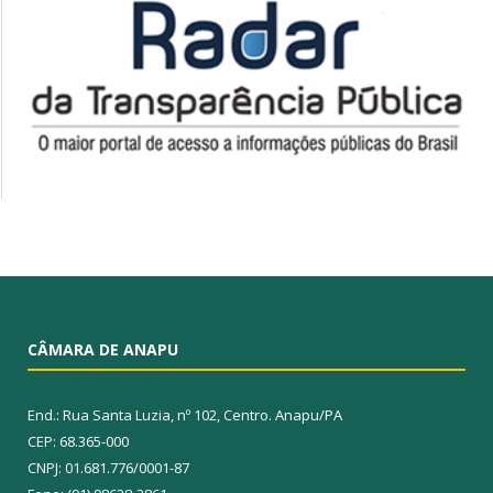
CÂMARA DE ANAPU
End.: Rua Santa Luzia, nº 102, Centro. Anapu/PA
CEP: 68.365-000
CNPJ: 01.681.776/0001-87