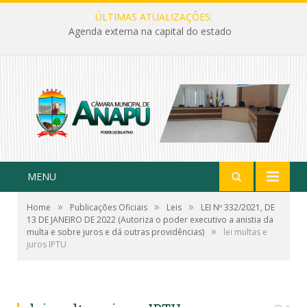
ÚLTIMAS ATUALIZAÇÕES:
Agenda externa na capital do estado
MENU
»
»
»
Home
Publicações Oficiais
Leis
LEI Nº 332/2021, DE
13 DE JANEIRO DE 2022 (Autoriza o poder executivo a anistia da
»
multa e sobre juros e dá outras providências)
lei multas e
juros IPTU