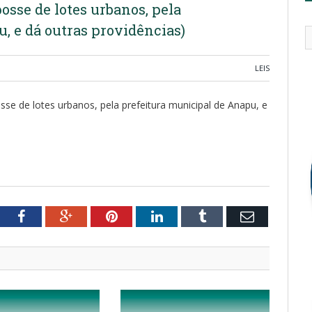
sse de lotes urbanos, pela
, e dá outras providências)
LEIS
e de lotes urbanos, pela prefeitura municipal de Anapu, e
tter
Facebook
Google+
Pinterest
LinkedIn
Tumblr
Email