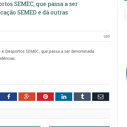
ortos SEMEC, que passa a ser
cação SEMED e dá outras
LEIS
o e Desportos SEMEC, que passa a ser denominada
idências.
tter
Facebook
Google+
Pinterest
LinkedIn
Tumblr
Email