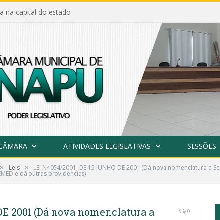
a na capital do estado
 CÂMARA
ATIVIDADES LEGISLATIVAS
SESSÕES
»
»
Leis
LEI Nº 054/2001, DE 15 JUNHO DE 2001 (Dá nova nomenclatura a S
MED e dá outras providências)
DE 2001 (Dá nova nomenclatura a
0