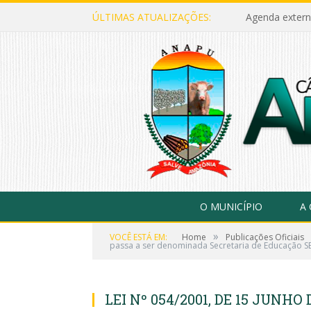
ÚLTIMAS ATUALIZAÇÕES:
Agenda extern
O MUNICÍPIO
A
»
VOCÊ ESTÁ EM:
Home
Publicações Oficiais
passa a ser denominada Secretaria de Educação SE
LEI Nº 054/2001, DE 15 JUNHO 