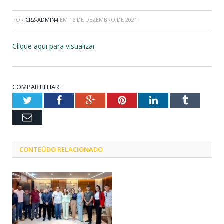
POR
CR2-ADMIN4
EM
16 DE DEZEMBRO DE 2021
Clique aqui para visualizar
COMPARTILHAR:
Twitter
Facebook
Google+
Pinterest
LinkedIn
Tumblr
Email
CONTEÚDO RELACIONADO