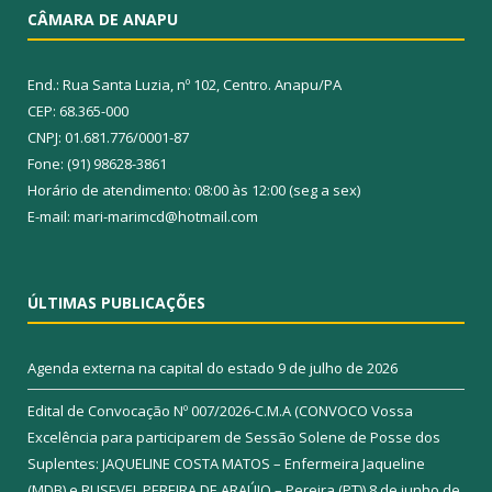
CÂMARA DE ANAPU
End.: Rua Santa Luzia, nº 102, Centro. Anapu/PA
CEP: 68.365-000
CNPJ: 01.681.776/0001-87
Fone: (91) 98628-3861
Horário de atendimento: 08:00 às 12:00 (seg a sex)
E-mail: mari-marimcd@hotmail.com
ÚLTIMAS PUBLICAÇÕES
Agenda externa na capital do estado
9 de julho de 2026
Edital de Convocação Nº 007/2026-C.M.A (CONVOCO Vossa
Excelência para participarem de Sessão Solene de Posse dos
Suplentes: JAQUELINE COSTA MATOS – Enfermeira Jaqueline
(MDB) e RUSEVEL PEREIRA DE ARAÚJO – Pereira (PT))
8 de junho de