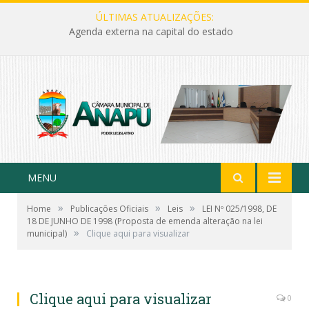
ÚLTIMAS ATUALIZAÇÕES:
Agenda externa na capital do estado
MENU
»
»
»
Home
Publicações Oficiais
Leis
LEI Nº 025/1998, DE
18 DE JUNHO DE 1998 (Proposta de emenda alteração na lei
»
municipal)
Clique aqui para visualizar
Clique aqui para visualizar
0