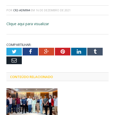
POR
CR2-ADMIN4
EM
16 DE DEZEMBRO DE 2021
Clique aqui para visualizar
COMPARTILHAR:
Twitter
Facebook
Google+
Pinterest
LinkedIn
Tumblr
Email
CONTEÚDO RELACIONADO