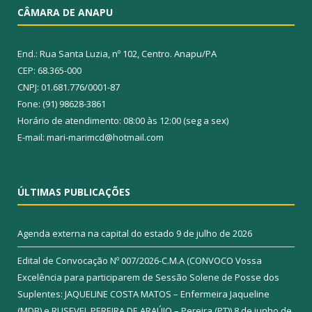
CÂMARA DE ANAPU
End.: Rua Santa Luzia, nº 102, Centro. Anapu/PA
CEP: 68.365-000
CNPJ: 01.681.776/0001-87
Fone: (91) 98628-3861
Horário de atendimento: 08:00 às 12:00 (seg a sex)
E-mail: mari-marimcd@hotmail.com
ÚLTIMAS PUBLICAÇÕES
Agenda externa na capital do estado
9 de julho de 2026
Edital de Convocação Nº 007/2026-C.M.A (CONVOCO Vossa
Excelência para participarem de Sessão Solene de Posse dos
Suplentes: JAQUELINE COSTA MATOS – Enfermeira Jaqueline
(MDB) e RUSEVEL PEREIRA DE ARAÚJO – Pereira (PT))
8 de junho de