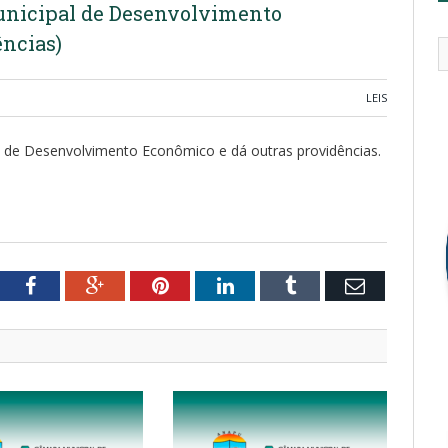
unicipal de Desenvolvimento
ências)
LEIS
l de Desenvolvimento Econômico e dá outras providências.
tter
Facebook
Google+
Pinterest
LinkedIn
Tumblr
Email