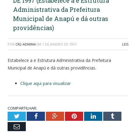
DE 1997 (Estabelece a e Estrutura
Administrativa da Prefeitura
Municipal de Anapú e dá outras
providências)
POR
CR2-ADMIN4
EM
1 DE JANEIRO DE 1997
LEIS
Estabelece a e Estrutura Administrativa da Prefeitura
Municipal de Anapú e dá outras providências.
Clique aqui para visualizar
COMPARTILHAR:
Twitter
Facebook
Google+
Pinterest
LinkedIn
Tumblr
Email