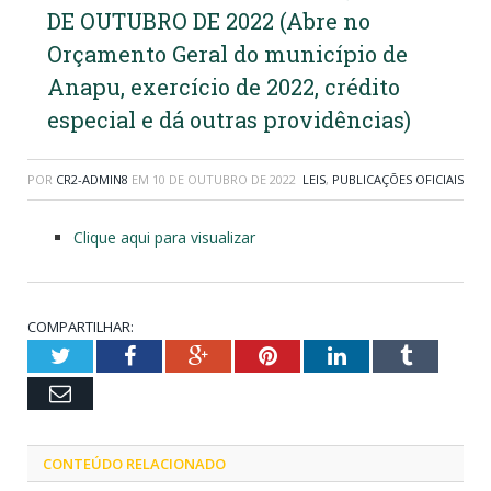
DE OUTUBRO DE 2022 (Abre no
Orçamento Geral do município de
Anapu, exercício de 2022, crédito
especial e dá outras providências)
POR
CR2-ADMIN8
EM
10 DE OUTUBRO DE 2022
LEIS
,
PUBLICAÇÕES OFICIAIS
Clique aqui para visualizar
COMPARTILHAR:
Twitter
Facebook
Google+
Pinterest
LinkedIn
Tumblr
Email
CONTEÚDO RELACIONADO