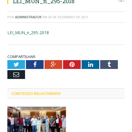
LEI_MUN_n_295-2018
0
POR
ADMINISTRADOR
EM
20 DE DEZEMBRO DE 2021
LEI_MUN_n_295-2018
COMPARTILHAR:
Twitter
Facebook
Google+
Pinterest
LinkedIn
Tumblr
Email
CONTEÚDO RELACIONADO