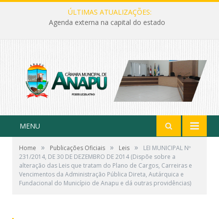
ÚLTIMAS ATUALIZAÇÕES:
Agenda externa na capital do estado
MENU
»
»
»
Home
Publicações Oficiais
Leis
LEI MUNICIPAL Nº
231/2014, DE 30 DE DEZEMBRO DE 2014 (Dispõe sobre a
alteração das Leis que tratam do Plano de Cargos, Carreiras e
Vencimentos da Administração Pública Direta, Autárquica e
Fundacional do Município de Anapu e dá outras providências)