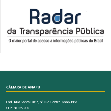
CÂMARA DE ANAPU
End.: Rua Santa Luzia, nº 102, Centro. Anapu/PA
CEP: 68.365-000