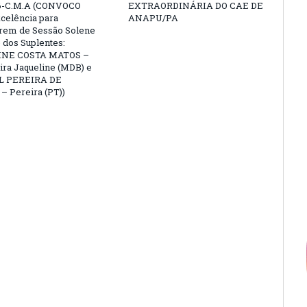
6-C.M.A (CONVOCO
EXTRAORDINÁRIA DO CAE DE
celência para
ANAPU/PA
arem de Sessão Solene
 dos Suplentes:
NE COSTA MATOS –
ra Jaqueline (MDB) e
L PEREIRA DE
 Pereira (PT))