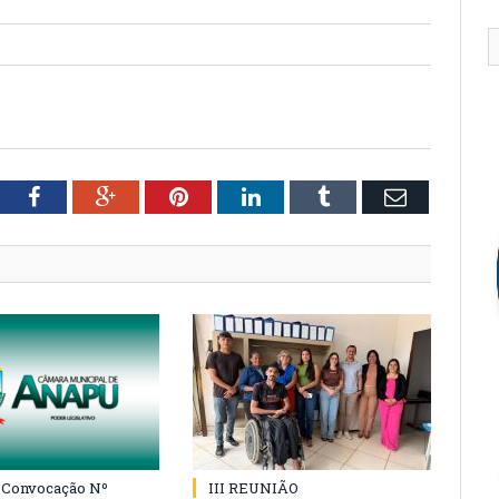
tter
Facebook
Google+
Pinterest
LinkedIn
Tumblr
Email
e Convocação Nº
III REUNIÃO