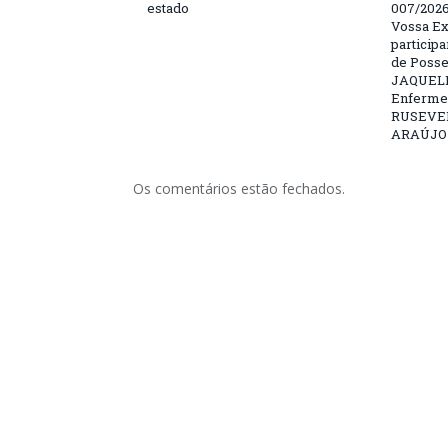
estado
007/202
Vossa Ex
particip
de Posse
JAQUELI
Enfermei
RUSEVE
ARAÚJO –
Os comentários estão fechados.