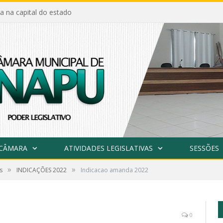
a na capital do estado
 CÂMARA
ATIVIDADES LEGISLATIVAS
SESSÕES
»
»
s
INDICAÇÕES 2022
Indicacao amanda 2022
0