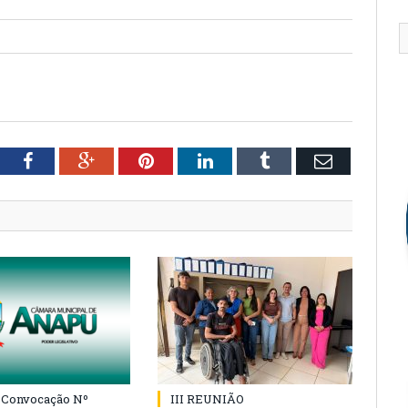
tter
Facebook
Google+
Pinterest
LinkedIn
Tumblr
Email
e Convocação Nº
III REUNIÃO