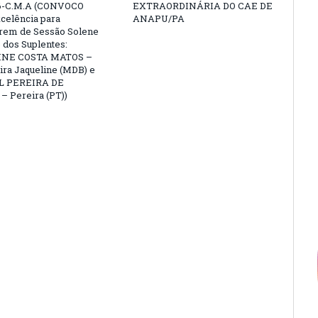
6-C.M.A (CONVOCO
EXTRAORDINÁRIA DO CAE DE
celência para
ANAPU/PA
arem de Sessão Solene
 dos Suplentes:
NE COSTA MATOS –
ra Jaqueline (MDB) e
L PEREIRA DE
 Pereira (PT))