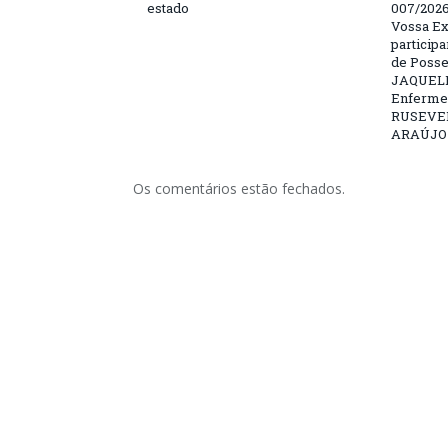
estado
007/202
Vossa Ex
particip
de Posse
JAQUELI
Enfermei
RUSEVE
ARAÚJO –
Os comentários estão fechados.