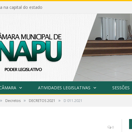
a na capital do estado
 CÂMARA
ATIVIDADES LEGISLATIVAS
SESSÕES
»
»
»
Decretos
DECRETOS 2021
D 011.2021
0