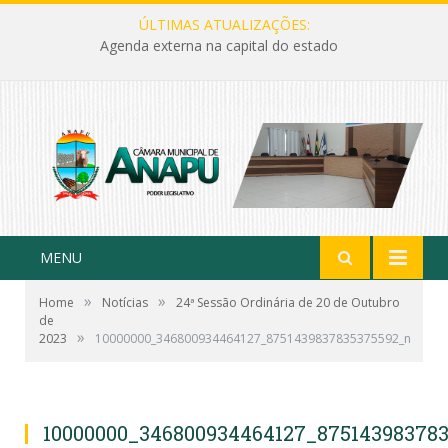
ÚLTIMAS ATUALIZAÇÕES:
Agenda externa na capital do estado
MENU
»
»
Home
Notícias
24ª Sessão Ordinária de 20 de Outubro
de
»
2023
10000000_346800934464127_8751439837835375592_n
10000000_346800934464127_87514398378