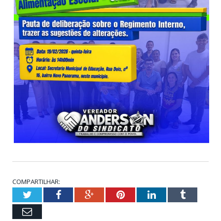
COMPARTILHAR:
Twitter
Facebook
Google+
Pinterest
LinkedIn
Tumblr
Email