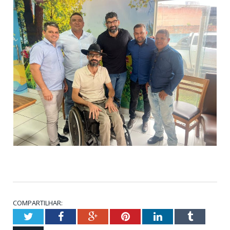
COMPARTILHAR:
Twitter
Facebook
Google+
Pinterest
LinkedIn
Tumblr