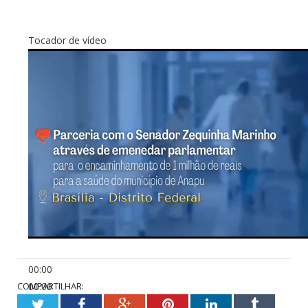
Tocador de vídeo
00:00
COMPARTILHAR:
00:00
00:48
Twitter
Facebook
Google+
Pinterest
LinkedIn
Tumblr