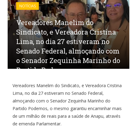
NOTÍCIAS
Vereadores Manelim do
Sindicato, e Vereadora Cristina
Lima, no dia 27 estiveram no
Senado Federal, almoçando com
o Senador Zequinha Marinho do
Partido Podemos
por
CR2-ADMIN8
em
13 DE JULHO DE 2023
0
Vereadores Manelim do Sindicato, e Vereadora Cristina
COMENTÁRIOS
Lima, no dia 27 estiveram no Senado Federal,
almoçando com o Senador Zequinha Marinho do
Partido Podemos, o mesmo garantiu encaminhar mais
de um milhão de reais para a saúde de Anapu, através
de emenda Parlamentar.