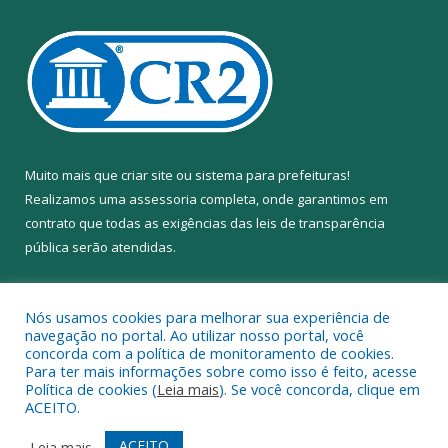
Muito mais que
criar site
ou
sistema para prefeituras
!
Realizamos uma
assessoria
completa, onde garantimos em
contrato que todas as exigências das
leis de transparência
pública
serão atendidas.
Conheça o
PNTP
e o
Radar da Transparência Pública
Nós usamos cookies para melhorar sua experiência de
navegação no portal. Ao utilizar nosso portal, você
concorda com a política de monitoramento de cookies.
Para ter mais informações sobre como isso é feito, acesse
Política de cookies (
Leia mais
). Se você concorda, clique em
Todos os direitos reservados a Câmara Municipal de Anapu.
ACEITO.
Mapa do Site
Acessar Área Administrativa
ACEITO
Leia mais