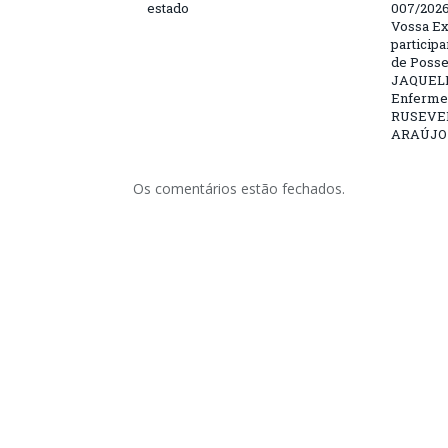
estado
007/202
Vossa Ex
particip
de Posse
JAQUELI
Enfermei
RUSEVE
ARAÚJO –
Os comentários estão fechados.