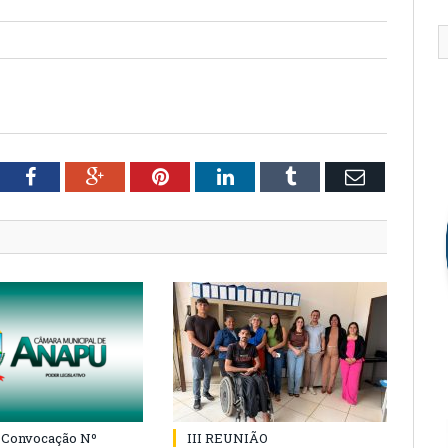
tter
Facebook
Google+
Pinterest
LinkedIn
Tumblr
Email
e Convocação Nº
III REUNIÃO