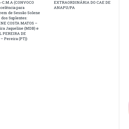
6-C.M.A (CONVOCO
EXTRAORDINÁRIA DO CAE DE
celência para
ANAPU/PA
arem de Sessão Solene
 dos Suplentes:
NE COSTA MATOS –
ra Jaqueline (MDB) e
L PEREIRA DE
 Pereira (PT))