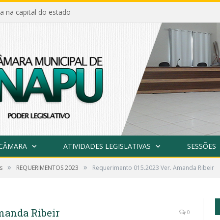
a na capital do estado
 CÂMARA
ATIVIDADES LEGISLATIVAS
SESSÕES
»
»
s
REQUERIMENTOS 2023
Requerimento 015.2023 Ver. Amanda Ribeir
manda Ribeir
0