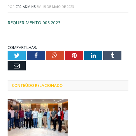
POR
CR2-ADMIN5
EM
15 DE MAIO DE 2023
REQUERIMENTO 003.2023
COMPARTILHAR:
Twitter
Facebook
Google+
Pinterest
LinkedIn
Tumblr
Email
CONTEÚDO RELACIONADO