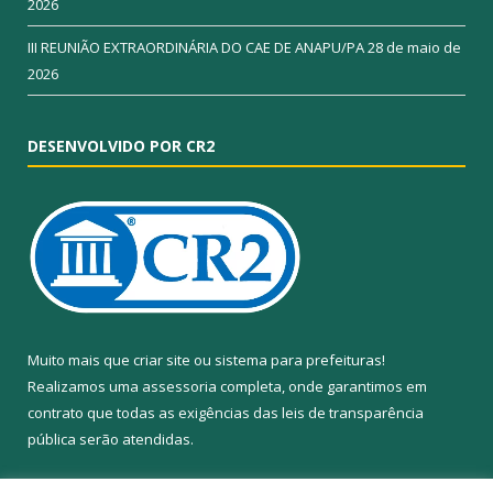
2026
III REUNIÃO EXTRAORDINÁRIA DO CAE DE ANAPU/PA
28 de maio de
2026
DESENVOLVIDO POR CR2
Muito mais que
criar site
ou
sistema para prefeituras
!
Realizamos uma
assessoria
completa, onde garantimos em
contrato que todas as exigências das
leis de transparência
pública
serão atendidas.
Conheça o
PNTP
e o
Radar da Transparência Pública