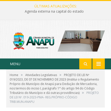
ÚLTIMAS ATUALIZAÇÕES:
Agenda externa na capital do estado
MENU
»
»
Home
Atividades Legislativas
PROJETO DE LEI Nº
019/2023, DE 07 DE NOVEMBRO DE 2023 (Institui o Regulamento
Próprio do Município de Anapú para Dedução de Mercadoria,
nos termos do inciso I, parágrafo 1° do artigo 94 do Código
»
Tributário do Município e dá outras providências)
PROJETO
DE LEI Nº. 019-2023-PMA- REG.PRÓPRIO-CÓDIGO
TRIB.MUN.ANAPU