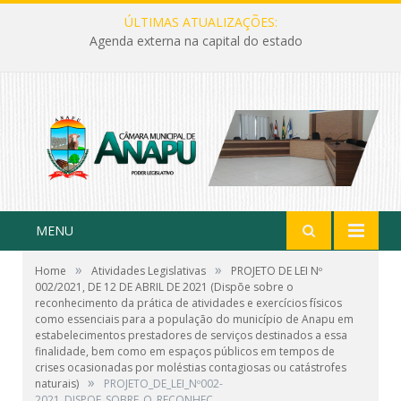
ÚLTIMAS ATUALIZAÇÕES:
Agenda externa na capital do estado
MENU
»
»
Home
Atividades Legislativas
PROJETO DE LEI Nº
002/2021, DE 12 DE ABRIL DE 2021 (Dispõe sobre o
reconhecimento da prática de atividades e exercícios físicos
como essenciais para a população do município de Anapu em
estabelecimentos prestadores de serviços destinados a essa
finalidade, bem como em espaços públicos em tempos de
crises ocasionadas por moléstias contagiosas ou catástrofes
»
naturais)
PROJETO_DE_LEI_Nº002-
2021_DISPOE_SOBRE_O_RECONHEC