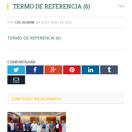
TERMO DE REFERENCIA (6)
0
POR
CR2-ADMIN8
EM
25 DE MAIO DE 2023
TERMO DE REFERENCIA (6)
COMPARTILHAR:
Twitter
Facebook
Google+
Pinterest
LinkedIn
Tumblr
Email
CONTEÚDO RELACIONADO