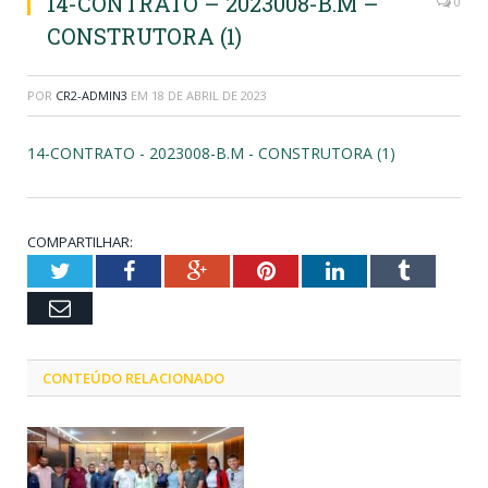
14-CONTRATO – 2023008-B.M –
0
CONSTRUTORA (1)
POR
CR2-ADMIN3
EM
18 DE ABRIL DE 2023
14-CONTRATO - 2023008-B.M - CONSTRUTORA (1)
COMPARTILHAR:
Twitter
Facebook
Google+
Pinterest
LinkedIn
Tumblr
Email
CONTEÚDO RELACIONADO