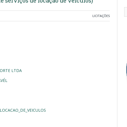
e serviços de locação de veículos)
LICITAÇÕES
PORTE LTDA
AVÉL
-_LOCACAO_DE_VEICULOS