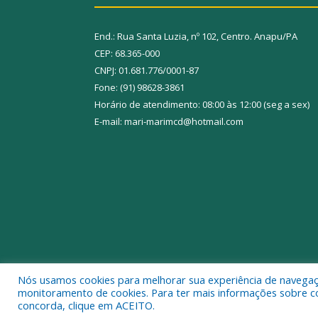
End.: Rua Santa Luzia, nº 102, Centro. Anapu/PA
CEP: 68.365-000
CNPJ: 01.681.776/0001-87
Fone: (91) 98628-3861
Horário de atendimento: 08:00 às 12:00 (seg a sex)
E-mail: mari-marimcd@hotmail.com
Nós usamos cookies para melhorar sua experiência de navegação
Todos os direitos reservados a Câmara Municipal 
monitoramento de cookies. Para ter mais informações sobre como
concorda, clique em ACEITO.