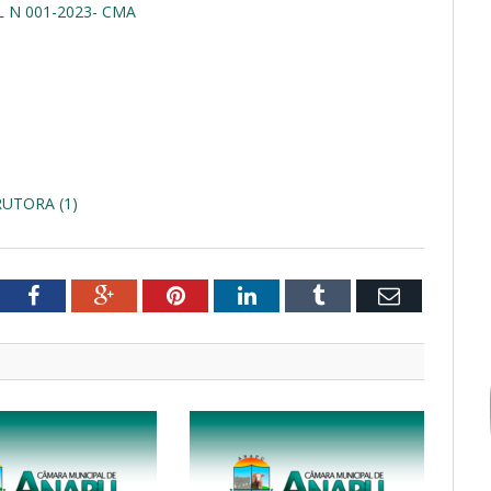
 N 001-2023- CMA
UTORA (1)
tter
Facebook
Google+
Pinterest
LinkedIn
Tumblr
Email