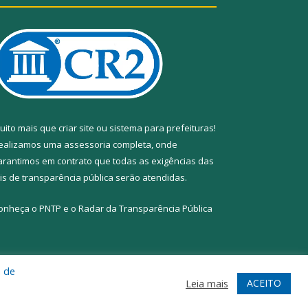
uito mais que
criar site
ou
sistema para prefeituras
!
ealizamos uma
assessoria
completa, onde
arantimos em contrato que todas as exigências das
eis de transparência pública
serão atendidas.
onheça o
PNTP
e o
Radar da Transparência Pública
a de
te
Acessar Área Administrativa
Acessar Webmail
ACEITO
Leia mais