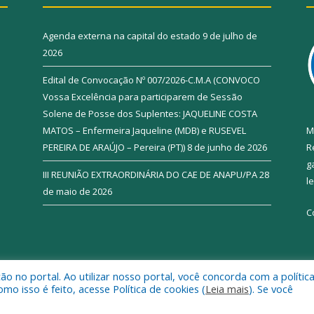
Agenda externa na capital do estado
9 de julho de
2026
Edital de Convocação Nº 007/2026-C.M.A (CONVOCO
Vossa Excelência para participarem de Sessão
Solene de Posse dos Suplentes: JAQUELINE COSTA
MATOS – Enfermeira Jaqueline (MDB) e RUSEVEL
M
PEREIRA DE ARAÚJO – Pereira (PT))
8 de junho de 2026
R
g
III REUNIÃO EXTRAORDINÁRIA DO CAE DE ANAPU/PA
28
l
de maio de 2026
C
 no portal. Ao utilizar nosso portal, você concorda com a polític
de Anapu.
Mapa do Si
 isso é feito, acesse Política de cookies (
Leia mais
). Se você