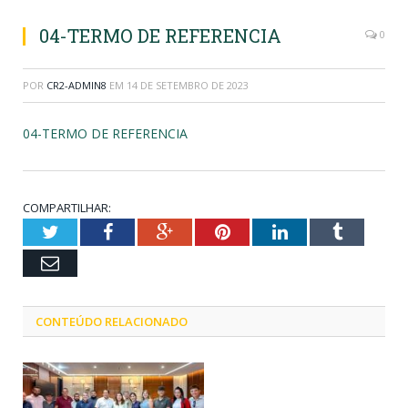
04-TERMO DE REFERENCIA
0
POR
CR2-ADMIN8
EM
14 DE SETEMBRO DE 2023
04-TERMO DE REFERENCIA
COMPARTILHAR:
Twitter
Facebook
Google+
Pinterest
LinkedIn
Tumblr
Email
CONTEÚDO RELACIONADO