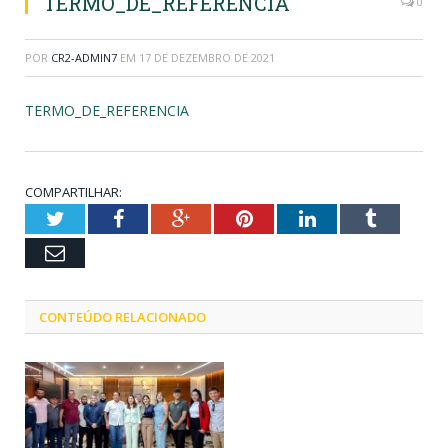
TERMO_DE_REFERENCIA
0
POR
CR2-ADMIN7
EM
17 DE DEZEMBRO DE 2021
TERMO_DE_REFERENCIA
COMPARTILHAR:
Twitter
Facebook
Google+
Pinterest
LinkedIn
Tumblr
Email
CONTEÚDO RELACIONADO