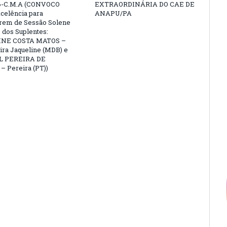
6-C.M.A (CONVOCO
EXTRAORDINÁRIA DO CAE DE
celência para
ANAPU/PA
arem de Sessão Solene
 dos Suplentes:
NE COSTA MATOS –
ra Jaqueline (MDB) e
L PEREIRA DE
 Pereira (PT))