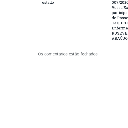
estado
007/202
Vossa Ex
particip
de Posse
JAQUELI
Enfermei
RUSEVE
ARAÚJO –
Os comentários estão fechados.