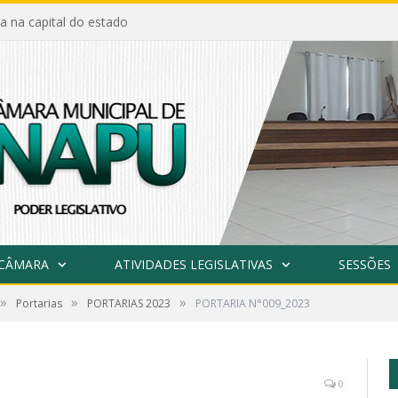
a na capital do estado
 CÂMARA
ATIVIDADES LEGISLATIVAS
SESSÕES
»
»
»
Portarias
PORTARIAS 2023
PORTARIA N°009_2023
0