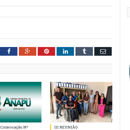
tter
Facebook
Google+
Pinterest
LinkedIn
Tumblr
Email
e Convocação Nº
III REUNIÃO