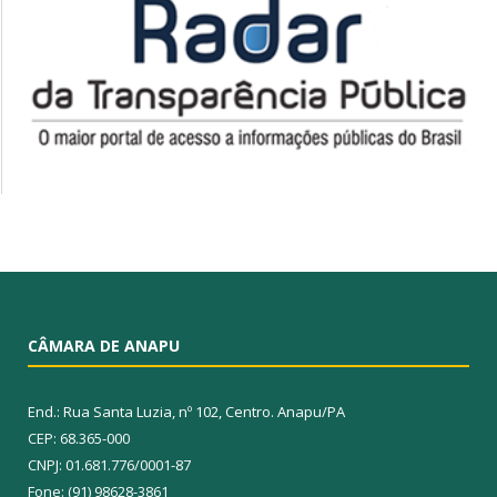
CÂMARA DE ANAPU
End.: Rua Santa Luzia, nº 102, Centro. Anapu/PA
CEP: 68.365-000
CNPJ: 01.681.776/0001-87
Fone: (91) 98628-3861