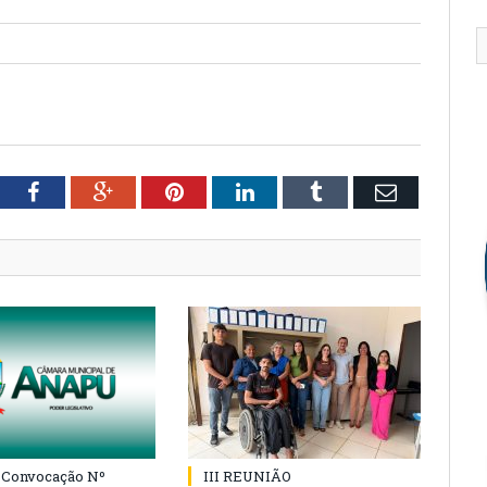
tter
Facebook
Google+
Pinterest
LinkedIn
Tumblr
Email
e Convocação Nº
III REUNIÃO