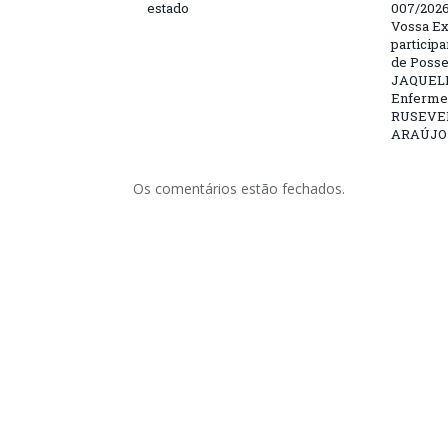
estado
007/202
Vossa Ex
particip
de Posse
JAQUELI
Enfermei
RUSEVE
ARAÚJO –
Os comentários estão fechados.