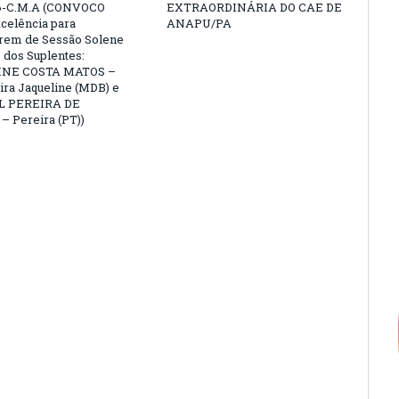
6-C.M.A (CONVOCO
EXTRAORDINÁRIA DO CAE DE
celência para
ANAPU/PA
arem de Sessão Solene
 dos Suplentes:
NE COSTA MATOS –
ra Jaqueline (MDB) e
L PEREIRA DE
 Pereira (PT))