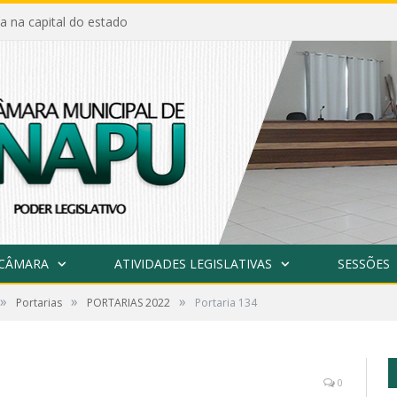
a na capital do estado
 CÂMARA
ATIVIDADES LEGISLATIVAS
SESSÕES
»
»
»
Portarias
PORTARIAS 2022
Portaria 134
0