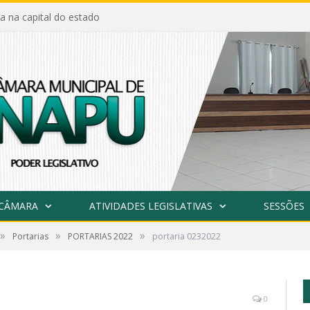
a na capital do estado
 CÂMARA
ATIVIDADES LEGISLATIVAS
SESSÕES
»
»
»
Portarias
PORTARIAS 2022
portaria 0232022
0