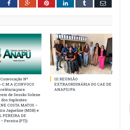
tter
Facebook
Google+
Pinterest
LinkedIn
Tumblr
Email
e Convocação Nº
III REUNIÃO
6-C.M.A (CONVOCO
EXTRAORDINÁRIA DO CAE DE
celência para
ANAPU/PA
arem de Sessão Solene
 dos Suplentes:
NE COSTA MATOS –
ra Jaqueline (MDB) e
L PEREIRA DE
 Pereira (PT))