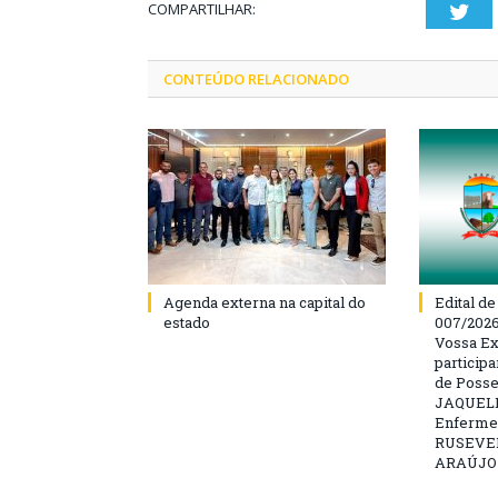
COMPARTILHAR:
Twi
CONTEÚDO RELACIONADO
Agenda externa na capital do
Edital d
estado
007/202
Vossa Ex
particip
de Posse
JAQUELI
Enfermei
RUSEVE
ARAÚJO –