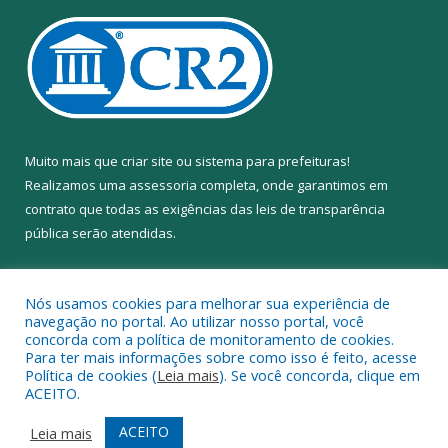
Muito mais que
criar site
ou
sistema para prefeituras
!
Realizamos uma
assessoria
completa, onde garantimos em
contrato que todas as exigências das
leis de transparência
pública
serão atendidas.
Conheça o
PNTP
e o
Radar da Transparência Pública
Nós usamos cookies para melhorar sua experiência de
navegação no portal. Ao utilizar nosso portal, você
concorda com a política de monitoramento de cookies.
Para ter mais informações sobre como isso é feito, acesse
Política de cookies (
Leia mais
). Se você concorda, clique em
Todos os direitos reservados a Câmara Municipal de Anapu.
ACEITO.
Mapa do Site
Acessar Área Administrativa
ACEITO
Leia mais