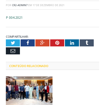
POR
CR2-ADMIN7
EM
17 DE DEZEMBRO DE 2021
P 004.2021
COMPARTILHAR:
Twitter
Facebook
Google+
Pinterest
LinkedIn
Tumblr
Email
CONTEÚDO RELACIONADO