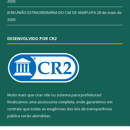
2026
III REUNIÃO EXTRAORDINÁRIA DO CAE DE ANAPU/PA
28 de maio de
2026
DESENVOLVIDO POR CR2
Muito mais que
criar site
ou
sistema para prefeituras
!
Realizamos uma
assessoria
completa, onde garantimos em
contrato que todas as exigências das
leis de transparência
pública
serão atendidas.
Conheça o
PNTP
e o
Radar da Transparência Pública