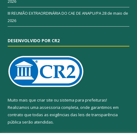
2026
III REUNIÃO EXTRAORDINÁRIA DO CAE DE ANAPU/PA
28 de maio de
2026
DESENVOLVIDO POR CR2
Muito mais que
criar site
ou
sistema para prefeituras
!
Realizamos uma
assessoria
completa, onde garantimos em
contrato que todas as exigências das
leis de transparência
pública
serão atendidas.
Conheça o
PNTP
e o
Radar da Transparência Pública