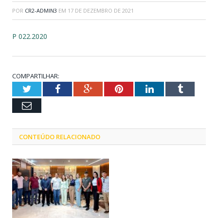
POR
CR2-ADMIN3
EM
17 DE DEZEMBRO DE 2021
P 022.2020
COMPARTILHAR:
Twitter
Facebook
Google+
Pinterest
LinkedIn
Tumblr
Email
CONTEÚDO RELACIONADO