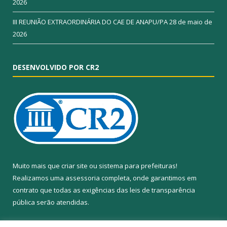
2026
III REUNIÃO EXTRAORDINÁRIA DO CAE DE ANAPU/PA
28 de maio de
2026
DESENVOLVIDO POR CR2
Muito mais que
criar site
ou
sistema para prefeituras
!
Realizamos uma
assessoria
completa, onde garantimos em
contrato que todas as exigências das
leis de transparência
pública
serão atendidas.
Conheça o
PNTP
e o
Radar da Transparência Pública