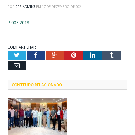
POR
CR2-ADMIN3
EM
17 DE DEZEMBRO DE 2021
P 003.2018
COMPARTILHAR:
Twitter
Facebook
Google+
Pinterest
LinkedIn
Tumblr
Email
CONTEÚDO RELACIONADO